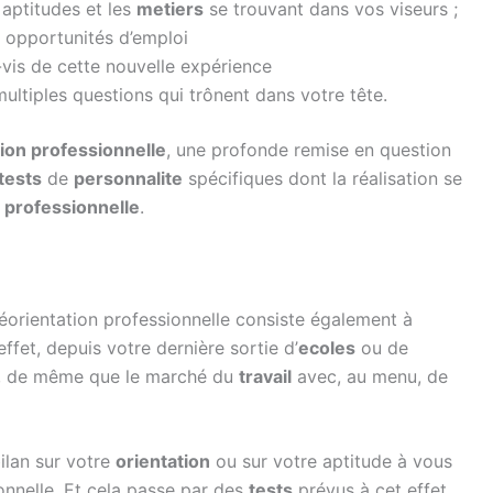
 aptitudes et les
metiers
se trouvant dans vos viseurs ;
s opportunités d’emploi
-vis de cette nouvelle expérience
multiples questions qui trônent dans votre tête.
ion professionnelle
, une profonde remise en question
tests
de
personnalite
spécifiques dont la réalisation se
e
professionnelle
.
 réorientation professionnelle consiste également à
ffet, depuis votre dernière sortie d’
ecoles
ou de
é, de même que le marché du
travail
avec, au menu, de
ilan sur votre
orientation
ou sur votre aptitude à vous
ionnelle. Et cela passe par des
tests
prévus à cet effet.